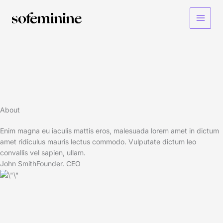
Skip
to
Main
content
Menu
About​
Enim magna eu iaculis mattis eros, malesuada lorem amet in dictum
amet ridiculus mauris lectus commodo. Vulputate dictum leo
convallis vel sapien, ullam.
John Smith
Founder. CEO